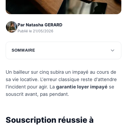
Par
Natasha GERARD
Publié le 21/05/2026
SOMMAIRE
Souscription réussie à l'assurance loyer
impayé
Un bailleur sur cinq subira un impayé au cours de
Stratégies pour éviter les loyers impayés
sa vie locative. L'erreur classique reste d'attendre
l'incident pour agir. La
garantie loyer impayé
se
Questions fréquentes
souscrit avant, pas pendant.
Souscription réussie à