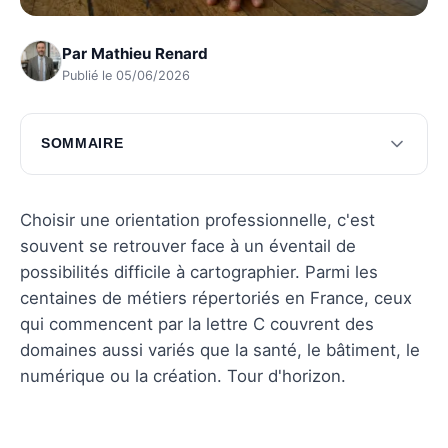
Par
Mathieu Renard
Publié le 05/06/2026
SOMMAIRE
Carrières créatives et artistiques
Professions dans le secteur de la santé
Choisir une orientation professionnelle, c'est
souvent se retrouver face à un éventail de
Métiers techniques et scientifiques
possibilités difficile à cartographier. Parmi les
Questions fréquentes
centaines de métiers répertoriés en France, ceux
qui commencent par la lettre C couvrent des
domaines aussi variés que la santé, le bâtiment, le
numérique ou la création. Tour d'horizon.