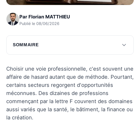
Par
Florian MATTHIEU
Publié le 08/06/2026
SOMMAIRE
Métiers de la finance
Métiers de la fabrication
Choisir une voie professionnelle, c'est souvent une
affaire de hasard autant que de méthode. Pourtant,
Métiers de la santé
certains secteurs regorgent d'opportunités
Questions fréquentes
méconnues. Des dizaines de professions
commençant par la lettre F couvrent des domaines
aussi variés que la santé, le bâtiment, la finance ou
la création.