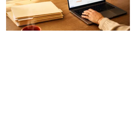
DeskRH : simplifiez la gestion de vos
ressources humaines
Libérez vos équipes des tâches administratives
chronophages. Centralisation des documents, suivi des
performances et gestion des congés en un clic.
Allo Avocats