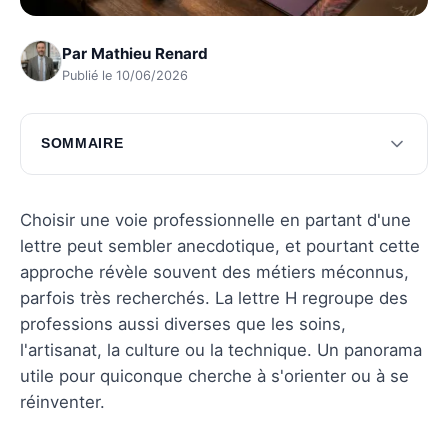
Par
Mathieu Renard
Publié le 10/06/2026
SOMMAIRE
Métiers de la santé
Métiers de l'art et de la culture
Choisir une voie professionnelle en partant d'une
lettre peut sembler anecdotique, et pourtant cette
Métiers de l'ingénierie et de la technologie
approche révèle souvent des métiers méconnus,
Métiers de l'hôtellerie et de la restauration
parfois très recherchés. La lettre H regroupe des
professions aussi diverses que les soins,
Métiers de l'environnement
l'artisanat, la culture ou la technique. Un panorama
Questions fréquentes
utile pour quiconque cherche à s'orienter ou à se
réinventer.