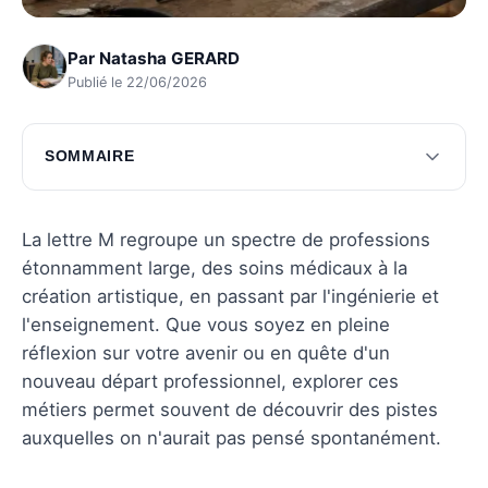
Par
Natasha GERARD
Publié le 22/06/2026
SOMMAIRE
Métiers créatifs commençant par M
Métiers techniques commençant par M
La lettre M regroupe un spectre de professions
étonnamment large, des soins médicaux à la
Métiers de service commençant par M
création artistique, en passant par l'ingénierie et
Métiers en santé commençant par M
l'enseignement. Que vous soyez en pleine
réflexion sur votre avenir ou en quête d'un
Questions fréquentes
nouveau départ professionnel, explorer ces
métiers permet souvent de découvrir des pistes
auxquelles on n'aurait pas pensé spontanément.