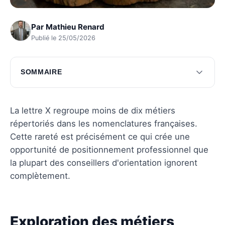
Par
Mathieu Renard
Publié le 25/05/2026
SOMMAIRE
Exploration des métiers scientifiques en X
Les métiers artistiques et culturels débutant
La lettre X regroupe moins de dix métiers
par X
répertoriés dans les nomenclatures françaises.
Cette rareté est précisément ce qui crée une
Questions fréquentes
opportunité de positionnement professionnel que
la plupart des conseillers d'orientation ignorent
complètement.
Exploration des métiers