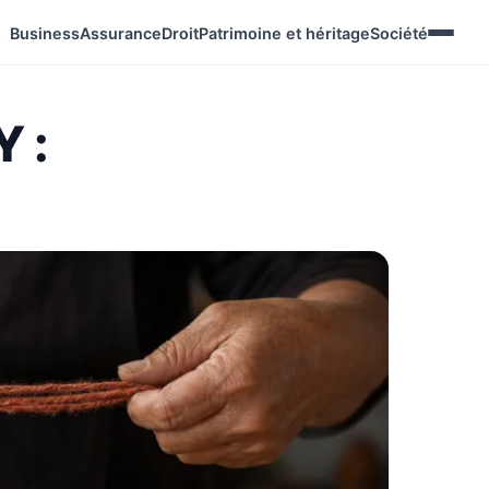
Business
Assurance
Droit
Patrimoine et héritage
Société
Y :