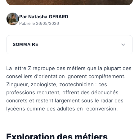
Par
Natasha GERARD
Publié le 26/05/2026
SOMMAIRE
Exploration des métiers commençant par Z
Les spécificités des métiers en Z
La lettre Z regroupe des métiers que la plupart des
conseillers d'orientation ignorent complètement.
Questions fréquentes
Zingueur, zoologiste, zootechnicien : ces
professions recrutent, offrent des débouchés
concrets et restent largement sous le radar des
lycéens comme des adultes en reconversion.
Exploration des métiers