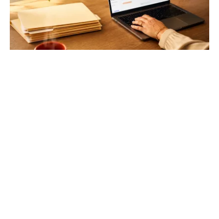
DeskRH : simplifiez la gestion de vos
ressources humaines
Libérez vos équipes des tâches administratives
chronophages. Centralisation des documents, suivi des
performances et gestion des congés en un clic.
Allo Avocats