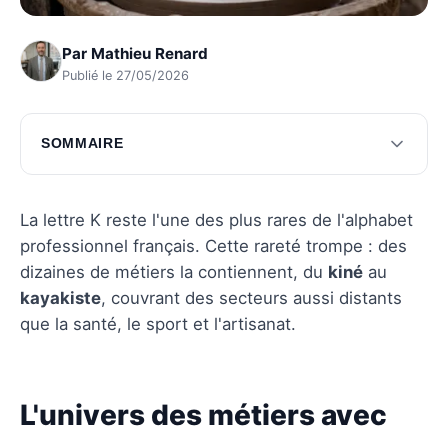
Par
Mathieu Renard
Publié le 27/05/2026
SOMMAIRE
L'univers des métiers avec un K
Guides pratiques pour valoriser les métiers
La lettre K reste l'une des plus rares de l'alphabet
professionnel français. Cette rareté trompe : des
Questions fréquentes
dizaines de métiers la contiennent, du
kiné
au
kayakiste
, couvrant des secteurs aussi distants
que la santé, le sport et l'artisanat.
L'univers des métiers avec